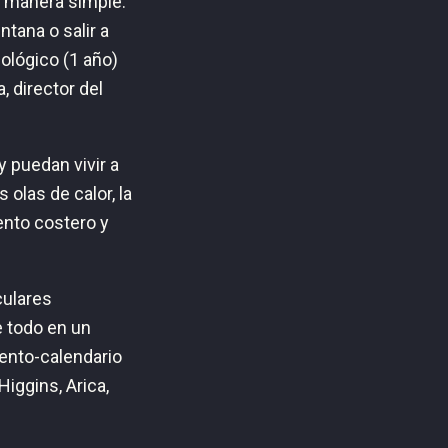
a manera simple:
ntana o salir a
ológico (1 año)
, director del
y puedan vivir a
 olas de calor, la
iento costero y
culares
 todo en un
uento-calendario
Higgins, Arica,