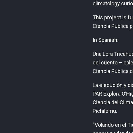
climatology curio
This project is f
Ciencia Publica 
In Spanish:
Una Lora Tricahue
del cuento – cale
Ciencia Pública d
La ejecución y di
PAR Explora O’Hig
Ciencia del Clim
Pichilemu.
“Volando en el Ti