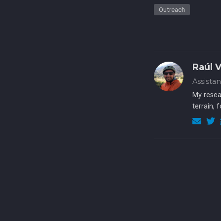
Outreach
Raúl 
Assista
My resea
terrain, 