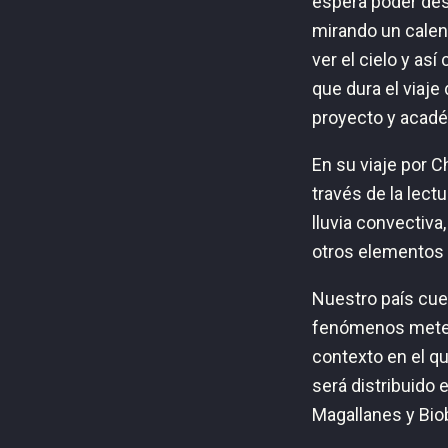
espera poder des
mirando un calenda
ver el cielo y as
que dura el viaje 
proyecto y académ
En su viaje por C
través de la lect
lluvia convectiva
otros elementos p
Nuestro país cuen
fenómenos meteor
contexto en el q
será distribuido 
Magallanes y Biob