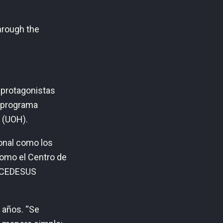
through the
 protagonistas
l programa
s (UOH).
ional como los
como el Centro de
y CEDESUS
9 años. “Se