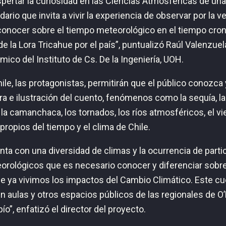
pertar la curiosidad en las Ciencias Atmosféricas de un
rio que invita a vivir la experiencia de observar por la ve
í conocer sobre el tiempo meteorológico en el tiempo cron
de la Lora Tricahue por el país”, puntualizó Raúl Valenzuela
ico del Instituto de Cs. De la Ingeniería, UOH.
hile, las protagonistas, permitirán que el público conozca 
ura e ilustración del cuento, fenómenos como la sequía, las
, la camanchaca, los tornados, los ríos atmosféricos, el v
ropios del tiempo y el clima de Chile.
ta con una diversidad de climas y la ocurrencia de parti
ológicos que es necesario conocer y diferenciar sobre
ue ya vivimos los impactos del Cambio Climático. Este c
en aulas y otros espacios públicos de las regionales de O’
ío”, enfatizó el director del proyecto.